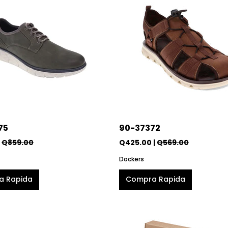
75
90-37372
|
Q859.00
Q425.00 |
Q569.00
Dockers
a Rapida
Compra Rapida