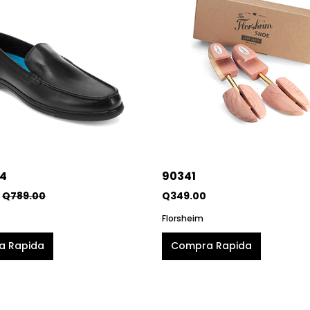
14
90341
|
Q789.00
Q349.00
Florsheim
a Rapida
Compra Rapida