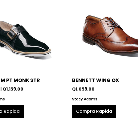
M PT MONK STR
BENNETT WING OX
|
Q1,159.00
Q1,059.00
ams
Stacy Adams
a Rapida
Compra Rapida